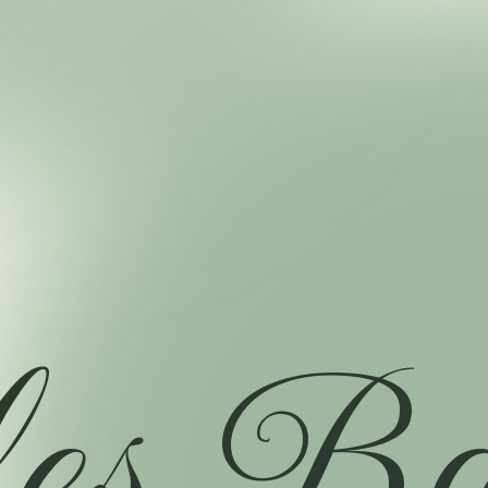
e
s
B