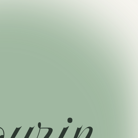
o
u
r
i
n