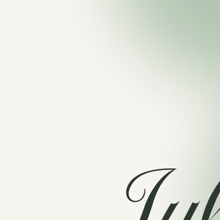
J
u
l